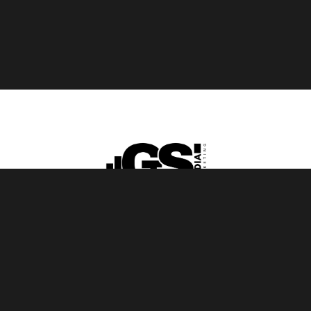
aus Wietmarschen in der Grafschaft Bentheim
gerrit@gsmedia-marketing.de
+49 152 23661646
Impressum
Datenschutz
©
2026
GS Media - Gerrit Sütthoff
Entwicklung und Design von
BWX.digital